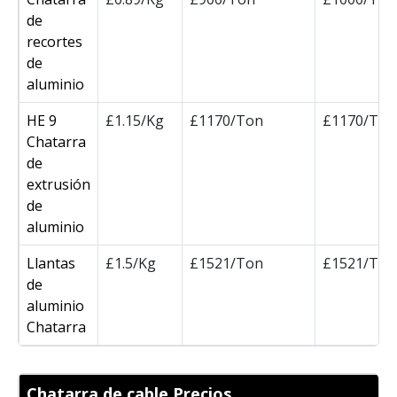
de
recortes
de
aluminio
HE 9
£1.15/Kg
£1170/Ton
£1170/Ton
Chatarra
de
extrusión
de
aluminio
Llantas
£1.5/Kg
£1521/Ton
£1521/Ton
de
aluminio
Chatarra
Chatarra de cable Precios