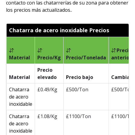
contacto con las chatarrerías de su zona para obtener
los precios más actualizados..
Chatarra de acero inoxidable Precios
Precio
Material
Precio/Kg
Precio/Tonelada
anterior
Precio
Material
elevado
Precio bajo
Cambia
Chatarra
£0.49/Kg
£500/Ton
£500/Ton
de acero
inoxidable
Chatarra
£1.08/Kg
£1100/Ton
£1100/To
de acero
inoxidable