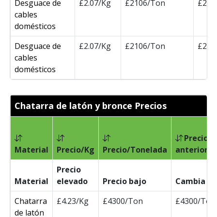
Desguace de
£2.07/Kg
£2106/Ton
£210
cables
domésticos
Desguace de
£2.07/Kg
£2106/Ton
£210
cables
domésticos
Chatarra de latón y bronce Precios
Precio
Material
Precio/Kg
Precio/Tonelada
anterior/
Precio
Material
elevado
Precio bajo
Cambia
Chatarra
£4.23/Kg
£4300/Ton
£4300/Ton
de latón