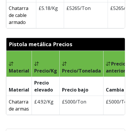
Chatarra
£5.18/Kg
£5265/Ton
£5265/T
de cable
armado
Pistola metálica Precios
Precio
Material
Precio/Kg
Precio/Tonelada
anterior/
Precio
Material
elevado
Precio bajo
Cambia
Chatarra
£4.92/Kg
£5000/Ton
£5000/Ton
de armas