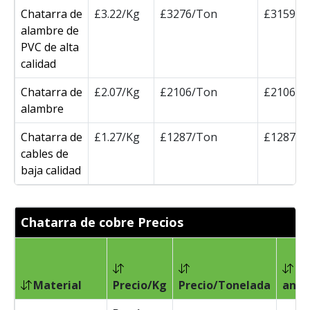
Chatarra de
£3.22/Kg
£3276/Ton
£3159/T
alambre de
PVC de alta
calidad
Chatarra de
£2.07/Kg
£2106/Ton
£2106/T
alambre
Chatarra de
£1.27/Kg
£1287/Ton
£1287/T
cables de
baja calidad
Chatarra de cobre Precios
Pr
Material
Precio/Kg
Precio/Tonelada
ante