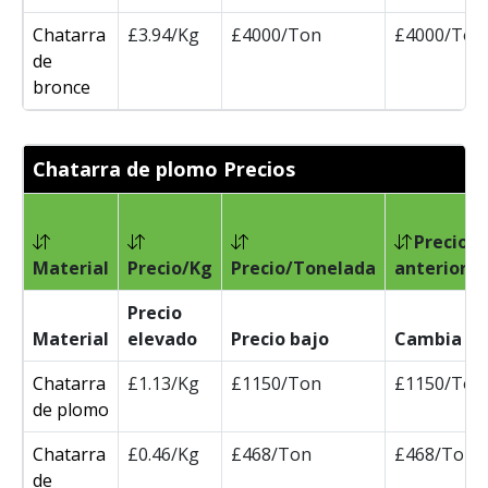
Chatarra
£3.94/Kg
£4000/Ton
£4000/Ton
de
bronce
Chatarra de plomo Precios
Precio
Material
Precio/Kg
Precio/Tonelada
anterior/
Precio
Material
elevado
Precio bajo
Cambia
Chatarra
£1.13/Kg
£1150/Ton
£1150/Ton
de plomo
Chatarra
£0.46/Kg
£468/Ton
£468/Ton
de