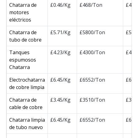
Chatarra de
£0.46/Kg
£468/Ton
£468
motores
eléctricos
Chatarra de
£5.71/Kg
£5800/Ton
£580
tubo de cobre
Tanques
£4.23/Kg
£4300/Ton
£430
espumosos
Chatarra
Electrochatarra
£6.45/Kg
£6552/Ton
£655
de cobre limpia
Chatarra de
£3.45/Kg
£3510/Ton
£351
cable de cobre
Chatarra limpia
£6.45/Kg
£6552/Ton
£655
de tubo nuevo