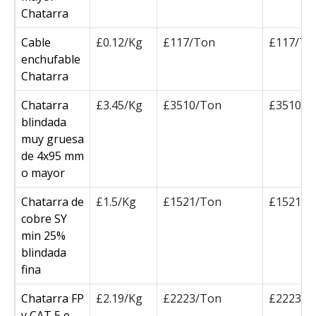
Chatarra
Cable
£0.12/Kg
£117/Ton
£117/To
enchufable
Chatarra
Chatarra
£3.45/Kg
£3510/Ton
£3510/T
blindada
muy gruesa
de 4x95 mm
o mayor
Chatarra de
£1.5/Kg
£1521/Ton
£1521/T
cobre SY
min 25%
blindada
fina
Chatarra FP
£2.19/Kg
£2223/Ton
£2223/T
y CAT 5 e