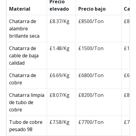
Precio
Material
elevado
Precio bajo
Cam
Chatarra de
£8.37/Kg
£8500/Ton
£850
alambre
brillante seca
Chatarra de
£1.48/Kg
£1500/Ton
£150
cable de baja
calidad
Chatarra de
£6.69/Kg
£6800/Ton
£680
cobre
Chatarra limpia
£8.07/Kg
£8200/Ton
£820
de tubo de
cobre
Tubo de cobre
£7.58/Kg
£7700/Ton
£770
pesado 98