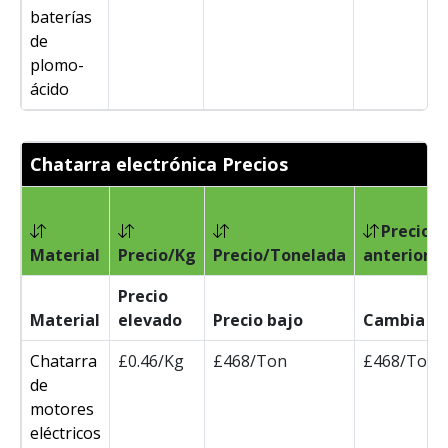
baterías
de
plomo-
ácido
Chatarra electrónica Precios
Precio
Material
Precio/Kg
Precio/Tonelada
anterior/
Precio
Material
elevado
Precio bajo
Cambia
Chatarra
£0.46/Kg
£468/Ton
£468/Ton
de
motores
eléctricos