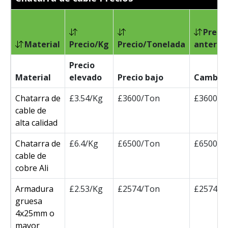
Preci
Material
Precio/Kg
Precio/Tonelada
anterio
Precio
Material
elevado
Precio bajo
Cambia
Chatarra de
£3.54/Kg
£3600/Ton
£3600/T
cable de
alta calidad
Chatarra de
£6.4/Kg
£6500/Ton
£6500/T
cable de
cobre Ali
Armadura
£2.53/Kg
£2574/Ton
£2574/T
gruesa
4x25mm o
mayor