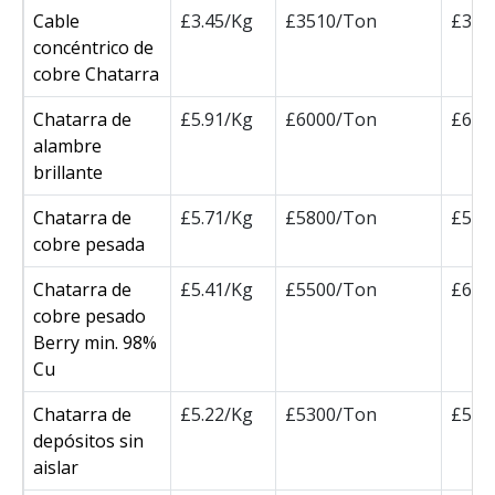
Cable
£3.45/Kg
£3510/Ton
£351
concéntrico de
cobre Chatarra
Chatarra de
£5.91/Kg
£6000/Ton
£600
alambre
brillante
Chatarra de
£5.71/Kg
£5800/Ton
£580
cobre pesada
Chatarra de
£5.41/Kg
£5500/Ton
£610
cobre pesado
Berry min. 98%
Cu
Chatarra de
£5.22/Kg
£5300/Ton
£530
depósitos sin
aislar