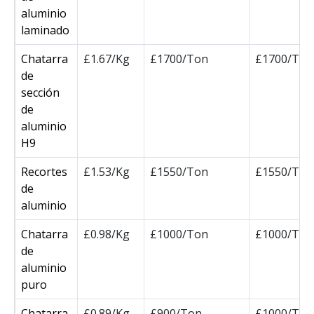
aluminio
laminado
Chatarra
£1.67/Kg
£1700/Ton
£1700/Ton
de
sección
de
aluminio
H9
Recortes
£1.53/Kg
£1550/Ton
£1550/Ton
de
aluminio
Chatarra
£0.98/Kg
£1000/Ton
£1000/Ton
de
aluminio
puro
Chatarra
£0.89/Kg
£900/Ton
£1000/Ton