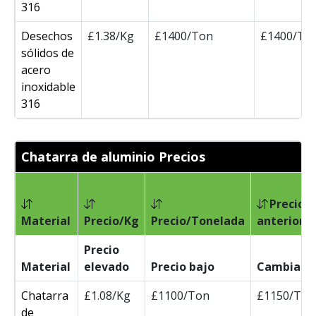
316
Desechos
£1.38/Kg
£1400/Ton
£1400/To
sólidos de
acero
inoxidable
316
Chatarra de aluminio Precios
Precio
Material
Precio/Kg
Precio/Tonelada
anterior/
Precio
Material
elevado
Precio bajo
Cambia
Chatarra
£1.08/Kg
£1100/Ton
£1150/Ton
de