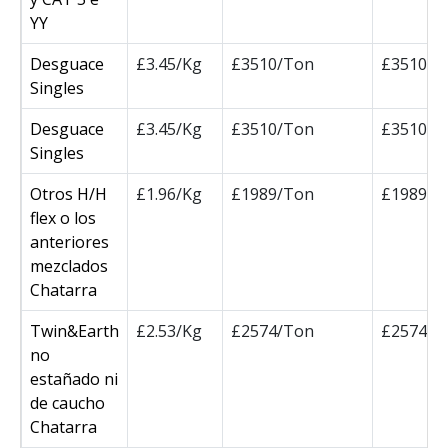
YY
Desguace
£3.45/Kg
£3510/Ton
£3510/T
Singles
Desguace
£3.45/Kg
£3510/Ton
£3510/T
Singles
Otros H/H
£1.96/Kg
£1989/Ton
£1989/T
flex o los
anteriores
mezclados
Chatarra
Twin&Earth
£2.53/Kg
£2574/Ton
£2574/T
no
estañado ni
de caucho
Chatarra