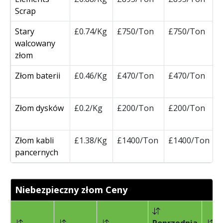
Scrap
Stary
£0.74/Kg
£750/Ton
£750/Ton
walcowany
złom
Złom baterii
£0.46/Kg
£470/Ton
£470/Ton
Złom dysków
£0.2/Kg
£200/Ton
£200/Ton
Złom kabli
£1.38/Kg
£1400/Ton
£1400/Ton
pancernych
Niebezpieczny złom Ceny