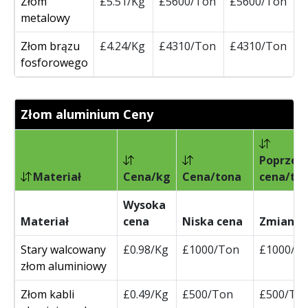
Złom
£5.51/Kg
£5600/Ton
£5600/Ton
metalowy
Złom brązu
£4.24/Kg
£4310/Ton
£4310/Ton
fosforowego
Złom aluminium Ceny
Poprzed
Materiał
Cena/kg
Cena/tona
cena/to
Wysoka
Materiał
cena
Niska cena
Zmiana
Stary walcowany
£0.98/Kg
£1000/Ton
£1000/T
złom aluminiowy
Złom kabli
£0.49/Kg
£500/Ton
£500/To