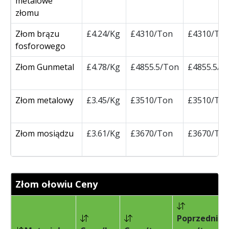
metalowe
złomu
Złom brązu
£4.24/Kg
£4310/Ton
£4310/To
fosforowego
Złom Gunmetal
£4.78/Kg
£4855.5/Ton
£4855.5/T
Złom metalowy
£3.45/Kg
£3510/Ton
£3510/To
Złom mosiądzu
£3.61/Kg
£3670/Ton
£3670/To
Złom ołowiu Ceny
Poprzednia