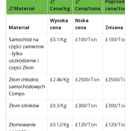
Poprzedni
Materiał
Cena/kg
Cena/tona
cena/tona
Wysoka
Niska
Materiał
cena
cena
Zmiana
Samochód na
£0.1/Kg
£100/Ton
£100/Ton
części zamienne
- tylko
uszkodzenie i
części Złom
Złom chłodnic
£2.46/Kg
£2500/Ton
£2500/Ton
samochodowych
Compo
Złom silników
£0.3/Kg
£300/Ton
£300/Ton
Złomowanie
£0.12/Kg
£120/Ton
£120/Ton