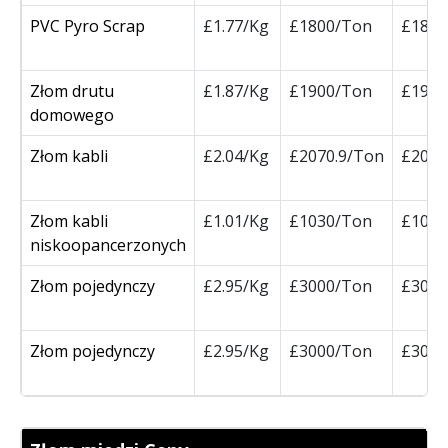
PVC Pyro Scrap
£1.77/Kg
£1800/Ton
£1800
Złom drutu
£1.87/Kg
£1900/Ton
£1900
domowego
Złom kabli
£2.04/Kg
£2070.9/Ton
£2070
Złom kabli
£1.01/Kg
£1030/Ton
£1030
niskoopancerzonych
Złom pojedynczy
£2.95/Kg
£3000/Ton
£3000
Złom pojedynczy
£2.95/Kg
£3000/Ton
£3000