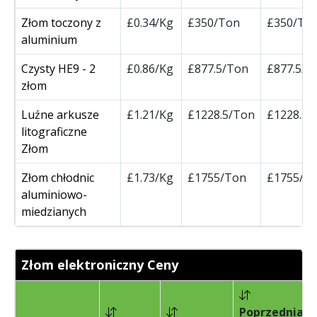
Złom toczony z
£0.34/Kg
£350/Ton
£350/To
aluminium
Czysty HE9 - 2
£0.86/Kg
£877.5/Ton
£877.5/T
złom
Luźne arkusze
£1.21/Kg
£1228.5/Ton
£1228.5/
litograficzne
Złom
Złom chłodnic
£1.73/Kg
£1755/Ton
£1755/T
aluminiowo-
miedzianych
Złom elektroniczny Ceny
Poprzednia