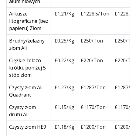
aluminiowych
Arkusze
£1.21/Kg
£1228.5/Ton
£1228.5/
litograficzne (bez
papieru) Złom
Brudny/żelazny
£0.25/Kg
£250/Ton
£250/To
złom Ali
Ciężkie żelazo -
£0.22/Kg
£220/Ton
£220/To
krótki, poniżej 5
stóp złom
Czysty złom Ali
£1.27/Kg
£1287/Ton
£1287/T
Quadrant
Czysty złom
£1.15/Kg
£1170/Ton
£1170/T
drutu Ali
Czysty złom HE9
£1.18/Kg
£1200/Ton
£1200/T