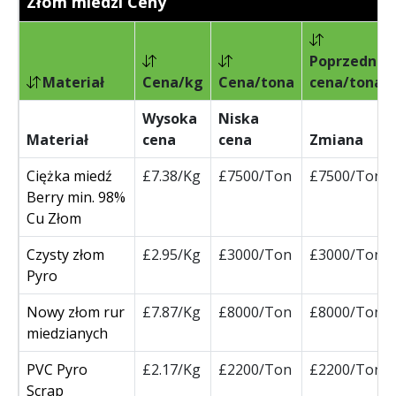
Złom miedzi Ceny
Poprzednia
Materiał
Cena/kg
Cena/tona
cena/tona
Wysoka
Niska
Materiał
cena
cena
Zmiana
Ciężka miedź
£7.38/Kg
£7500/Ton
£7500/Ton
Berry min. 98%
Cu Złom
Czysty złom
£2.95/Kg
£3000/Ton
£3000/Ton
Pyro
Nowy złom rur
£7.87/Kg
£8000/Ton
£8000/Ton
miedzianych
PVC Pyro
£2.17/Kg
£2200/Ton
£2200/Ton
Scrap