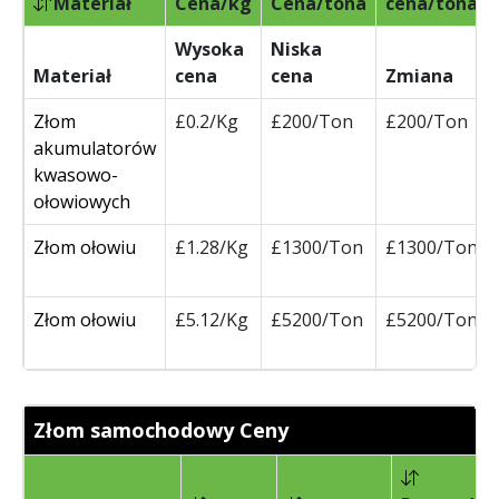
Materiał
Cena/kg
Cena/tona
cena/tona
Wysoka
Niska
Materiał
cena
cena
Zmiana
Złom
£0.2/Kg
£200/Ton
£200/Ton
akumulatorów
kwasowo-
ołowiowych
Złom ołowiu
£1.28/Kg
£1300/Ton
£1300/Ton
Złom ołowiu
£5.12/Kg
£5200/Ton
£5200/Ton
Złom samochodowy Ceny