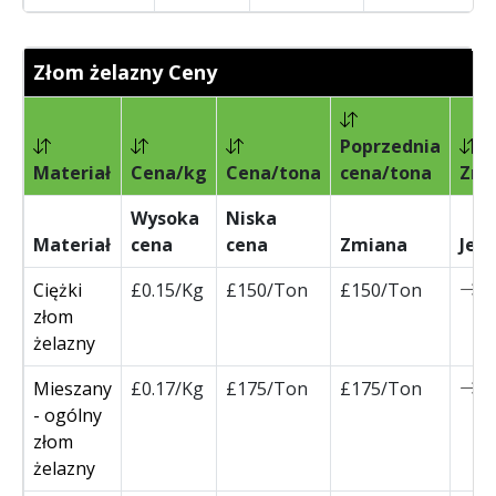
Złom żelazny Ceny
Poprzednia
Materiał
Cena/kg
Cena/tona
cena/tona
Zmi
Wysoka
Niska
Materiał
cena
cena
Zmiana
Jed
Ciężki
£0.15/Kg
£150/Ton
£150/Ton
0
złom
żelazny
Mieszany
£0.17/Kg
£175/Ton
£175/Ton
0
- ogólny
złom
żelazny