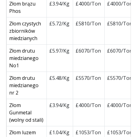
Złom brązu
£3.94/Kg
£4000/Ton
£4000/Ton
Phos
Złom czystych
£5.72/Kg
£5810/Ton
£5810/Ton
zbiorników
miedzianych
Złom drutu
£5.97/Kg
£6070/Ton
£6070/Ton
miedzianego
No1
Złom drutu
£5.48/Kg
£5570/Ton
£5570/Ton
miedzianego
nr 2
Złom
£3.94/Kg
£4000/Ton
£4000/Ton
Gunmetal
(wolny od stali)
Złom luzem
£1.04/Kg
£1053/Ton
£1053/Ton