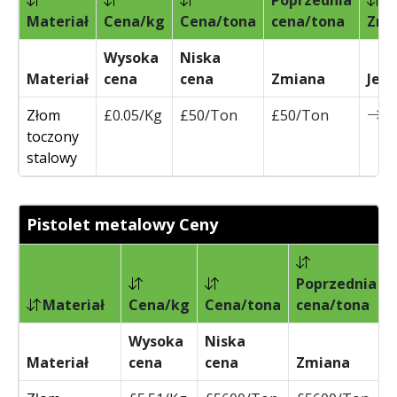
Poprzednia
Materiał
Cena/kg
Cena/tona
cena/tona
Zmi
Wysoka
Niska
Materiał
cena
cena
Zmiana
Jed
Złom
£0.05/Kg
£50/Ton
£50/Ton
0
toczony
stalowy
Pistolet metalowy Ceny
Poprzednia
Materiał
Cena/kg
Cena/tona
cena/tona
Wysoka
Niska
Materiał
cena
cena
Zmiana