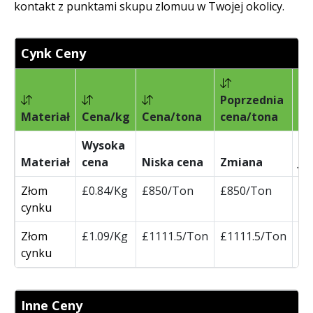
kontakt z punktami skupu zlomuu w Twojej okolicy.
Cynk Ceny
Poprzednia
Materiał
Cena/kg
Cena/tona
cena/tona
Zm
Wysoka
Materiał
cena
Niska cena
Zmiana
Je
Złom
£0.84/Kg
£850/Ton
£850/Ton
cynku
Złom
£1.09/Kg
£1111.5/Ton
£1111.5/Ton
cynku
Inne Ceny