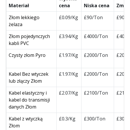
Materiał
cena
Niska cena
Zmia
Złom lekkiego
£0.09/Kg
£90/Ton
£90/T
żelaza
Złom pojedynczych
£3.94/Kg
£4000/Ton
£4000
kabli PVC
Czysty złom Pyro
£1.97/Kg
£2000/Ton
£2000
Kabel Bez wtyczek
£1.97/Kg
£2000/Ton
£2000
lub złączy Złom
Kabel elastyczny i
£2.07/Kg
£2100/Ton
£2100
kabel do transmisji
danych Złom
Kabel z wtyczką
£0.3/Kg
£300/Ton
£300/
Złom