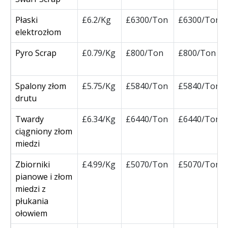
Płaski
£6.2/Kg
£6300/Ton
£6300/Ton
elektrozłom
Pyro Scrap
£0.79/Kg
£800/Ton
£800/Ton
Spalony złom
£5.75/Kg
£5840/Ton
£5840/Ton
drutu
Twardy
£6.34/Kg
£6440/Ton
£6440/Ton
ciągniony złom
miedzi
Zbiorniki
£4.99/Kg
£5070/Ton
£5070/Ton
pianowe i złom
miedzi z
płukania
ołowiem