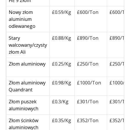
HE 9 Złom
Nowy złom
£0.59/Kg
£600/Ton
£600/To
aluminium
odlewanego
Stary
£0.88/Kg
£890/Ton
£890/To
walcowany/czysty
złom Ali
Złom aluminiowy
£0.25/Kg
£250/Ton
£250/To
Złom aluminiowy
£0.98/Kg
£1000/Ton
£1000/T
Quandrant
Złom puszek
£0.3/Kg
£301/Ton
£301/To
aluminiowych
Złom ścinków
£0.35/Kg
£352/Ton
£352/To
aluminiowych