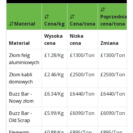
Poprzednia
Materiał
Cena/kg
Cena/tona
cena/tona
Wysoka
Niska
Materiał
cena
cena
Zmiana
Złom felg
£1.28/Kg
£1300/Ton
£1300/Ton
aluminiowych
Złom kabli
£2.46/Kg
£2500/Ton
£2500/Ton
domowych
Buzz Bar -
£6.34/Kg
£6440/Ton
£6440/Ton
Nowy złom
Buzz Bar -
£5.99/Kg
£6090/Ton
£6090/Ton
Old Scrap
Elements
£0.88/Kg
£895/Ton
£895/Ton