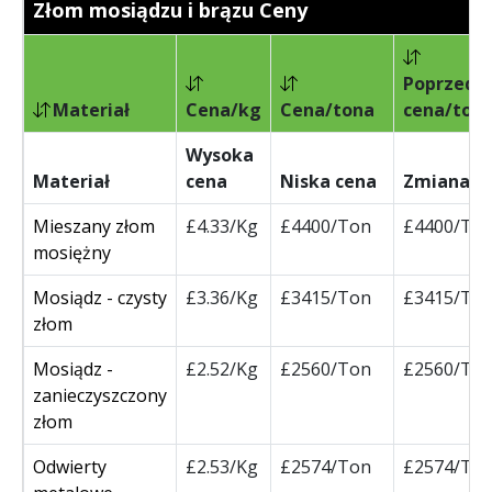
Złom mosiądzu i brązu Ceny
Poprzedn
Materiał
Cena/kg
Cena/tona
cena/ton
Wysoka
Materiał
cena
Niska cena
Zmiana
Mieszany złom
£4.33/Kg
£4400/Ton
£4400/To
mosiężny
Mosiądz - czysty
£3.36/Kg
£3415/Ton
£3415/To
złom
Mosiądz -
£2.52/Kg
£2560/Ton
£2560/To
zanieczyszczony
złom
Odwierty
£2.53/Kg
£2574/Ton
£2574/To