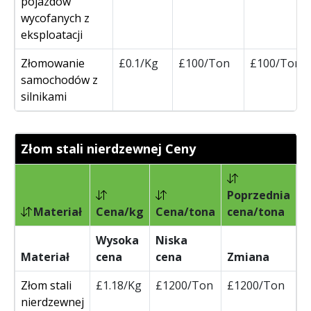
pojazdów
wycofanych z
eksploatacji
Złomowanie
£0.1/Kg
£100/Ton
£100/Ton
samochodów z
silnikami
Złom stali nierdzewnej Ceny
Poprzednia
Materiał
Cena/kg
Cena/tona
cena/tona
Z
Wysoka
Niska
Materiał
cena
cena
Zmiana
J
Złom stali
£1.18/Kg
£1200/Ton
£1200/Ton
nierdzewnej