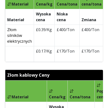
Materiał
Cena/kg
Cena/tona
cena/tona
Wysoka
Niska
Materiał
cena
cena
Zmiana
Złom
£0.39/Kg
£400/Ton
£400/Ton
silników
elektrycznych
£0.17/Kg
£170/Ton
£170/Ton
Złom kablowy Ceny
Poprz
Materiał
Cena/kg
Cena/tona
cena/
Wysoka