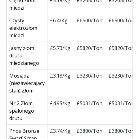
Ciężki złom
£5.18/Kg
£5265/Ton
£5265/Ton
miedzi
Czysty
£6.4/Kg
£6500/Ton
£6500/Ton
elektrozłom
miedzi
Jasny złom
£5.73/Kg
£5820/Ton
£5820/Ton
drutu
miedzianego
Mosiądz
£3.18/Kg
£3230/Ton
£3230/Ton
(niezawierający
stali) Złom
Nr 2 Złom
£4.95/Kg
£5031/Ton
£5031/Ton
spalonego
drutu
Phos Bronze
£3.74/Kg
£3800/Ton
£3800/Ton
Swarf Scrap