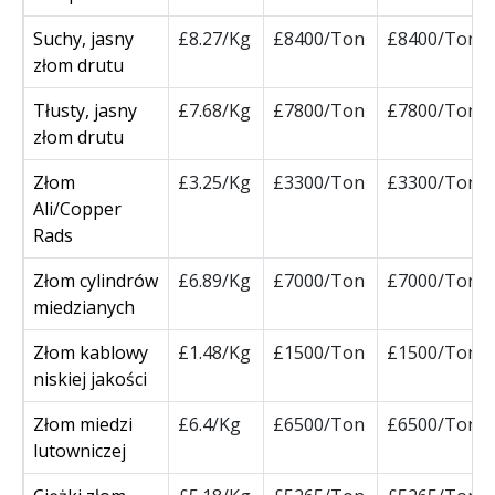
Suchy, jasny
£8.27/Kg
£8400/Ton
£8400/Ton
złom drutu
Tłusty, jasny
£7.68/Kg
£7800/Ton
£7800/Ton
złom drutu
Złom
£3.25/Kg
£3300/Ton
£3300/Ton
Ali/Copper
Rads
Złom cylindrów
£6.89/Kg
£7000/Ton
£7000/Ton
miedzianych
Złom kablowy
£1.48/Kg
£1500/Ton
£1500/Ton
niskiej jakości
Złom miedzi
£6.4/Kg
£6500/Ton
£6500/Ton
lutowniczej