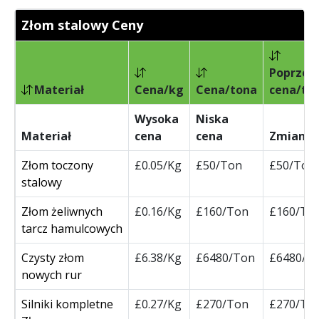
Złom stalowy Ceny
Poprzed
Materiał
Cena/kg
Cena/tona
cena/to
Wysoka
Niska
Materiał
cena
cena
Zmiana
Złom toczony
£0.05/Kg
£50/Ton
£50/Ton
stalowy
Złom żeliwnych
£0.16/Kg
£160/Ton
£160/To
tarcz hamulcowych
Czysty złom
£6.38/Kg
£6480/Ton
£6480/T
nowych rur
Silniki kompletne
£0.27/Kg
£270/Ton
£270/To