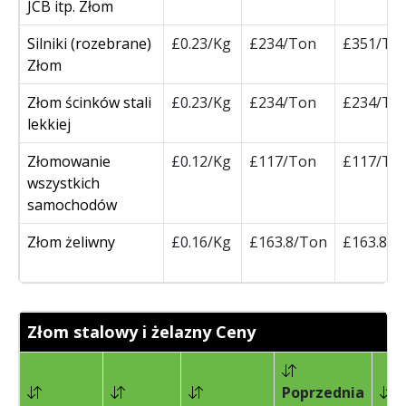
JCB itp. Złom
Silniki (rozebrane)
£0.23/Kg
£234/Ton
£351/To
Złom
Złom ścinków stali
£0.23/Kg
£234/Ton
£234/To
lekkiej
Złomowanie
£0.12/Kg
£117/Ton
£117/To
wszystkich
samochodów
Złom żeliwny
£0.16/Kg
£163.8/Ton
£163.8/T
Złom stalowy i żelazny Ceny
Poprzednia