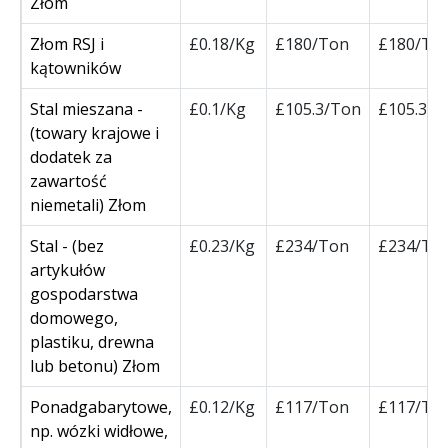
Złom
Złom RSJ i
£0.18/Kg
£180/Ton
£180/To
kątowników
Stal mieszana -
£0.1/Kg
£105.3/Ton
£105.3/T
(towary krajowe i
dodatek za
zawartość
niemetali) Złom
Stal - (bez
£0.23/Kg
£234/Ton
£234/To
artykułów
gospodarstwa
domowego,
plastiku, drewna
lub betonu) Złom
Ponadgabarytowe,
£0.12/Kg
£117/Ton
£117/To
np. wózki widłowe,