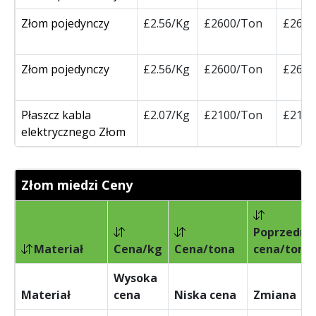
Złom pojedynczy
£2.56/Kg
£2600/Ton
£2600
Złom pojedynczy
£2.56/Kg
£2600/Ton
£2600
Płaszcz kabla
£2.07/Kg
£2100/Ton
£2100
elektrycznego Złom
Złom miedzi Ceny
Poprzedni
Materiał
Cena/kg
Cena/tona
cena/tona
Wysoka
Materiał
cena
Niska cena
Zmiana