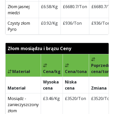
Złom jasnej
£6.58/Kg
£6680.7/Ton
£6680.7/To
miedzi
Czysty złom
£0.92/Kg
£936/Ton
£936/Ton
Pyro
Złom mosiądzu i brązu Ceny
Poprzedni
Materiał
Cena/kg
Cena/tona
cena/tona
Wysoka
Niska
Materiał
cena
cena
Zmiana
Mosiądz -
£3.46/Kg
£3520/Ton
£3520/Ton
zanieczyszczony
złom