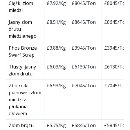
Ciężki złom
£7.92/Kg
£8045/Ton
£8045/Ton
miedzi
Jasny złom
£8.51/Kg
£8645/Ton
£8645/Ton
drutu
miedzianego
Phos Bronze
£3.88/Kg
£3945/Ton
£3945/Ton
Swarf Scrap
Tłusty, jasny
£6.03/Kg
£6130/Ton
£6130/Ton
złom drutu
Zbiorniki
£6.93/Kg
£7045/Ton
£7045/Ton
pianowe i złom
miedzi z
płukania
ołowiem
Złom brązu
£5.75/Kg
£5845/Ton
£5845/Ton