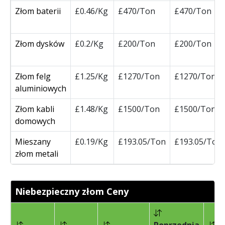
Złom baterii
£0.46/Kg
£470/Ton
£470/Ton
Złom dysków
£0.2/Kg
£200/Ton
£200/Ton
Złom felg
£1.25/Kg
£1270/Ton
£1270/Ton
aluminiowych
Złom kabli
£1.48/Kg
£1500/Ton
£1500/Ton
domowych
Mieszany
£0.19/Kg
£193.05/Ton
£193.05/Ton
złom metali
Niebezpieczny złom Ceny