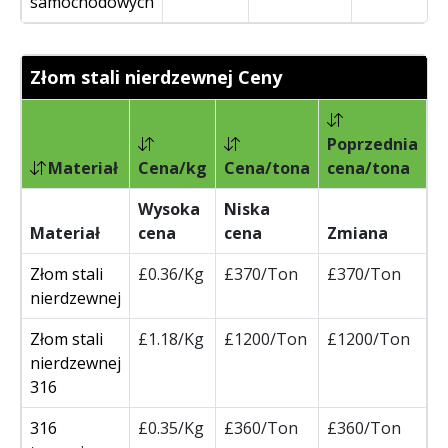
samochodowych
Złom stali nierdzewnej Ceny
Poprzednia
Materiał
Cena/kg
Cena/tona
cena/tona
Z
Wysoka
Niska
Materiał
cena
cena
Zmiana
J
Złom stali
£0.36/Kg
£370/Ton
£370/Ton
nierdzewnej
Złom stali
£1.18/Kg
£1200/Ton
£1200/Ton
nierdzewnej
316
316
£0.35/Kg
£360/Ton
£360/Ton