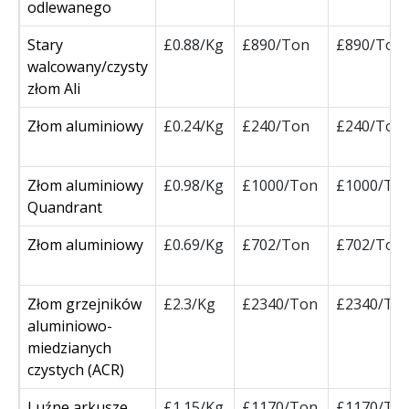
odlewanego
Stary
£0.88/Kg
£890/Ton
£890/Ton
walcowany/czysty
złom Ali
Złom aluminiowy
£0.24/Kg
£240/Ton
£240/Ton
Złom aluminiowy
£0.98/Kg
£1000/Ton
£1000/To
Quandrant
Złom aluminiowy
£0.69/Kg
£702/Ton
£702/Ton
Złom grzejników
£2.3/Kg
£2340/Ton
£2340/To
aluminiowo-
miedzianych
czystych (ACR)
Luźne arkusze
£1.15/Kg
£1170/Ton
£1170/To