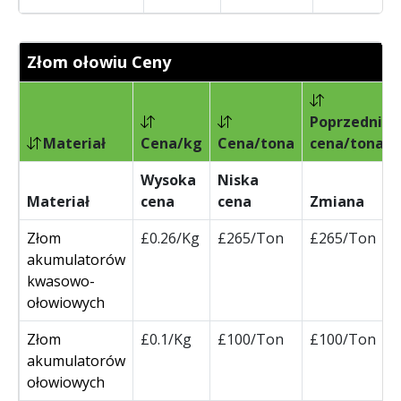
Złom ołowiu Ceny
Poprzednia
Materiał
Cena/kg
Cena/tona
cena/tona
Wysoka
Niska
Materiał
cena
cena
Zmiana
Złom
£0.26/Kg
£265/Ton
£265/Ton
akumulatorów
kwasowo-
ołowiowych
Złom
£0.1/Kg
£100/Ton
£100/Ton
akumulatorów
ołowiowych