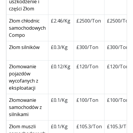
uszkodzenie i
części Złom
Złom chłodnic
£2.46/Kg
£2500/Ton
£2500/Ton
samochodowych
Compo
Złom silników
£0.3/Kg
£300/Ton
£300/Ton
Złomowanie
£0.12/Kg
£120/Ton
£120/Ton
pojazdów
wycofanych z
eksploatacji
Złomowanie
£0.1/Kg
£100/Ton
£100/Ton
samochodów z
silnikami
Złom muszli
£0.1/Kg
£105.3/Ton
£105.3/Ton