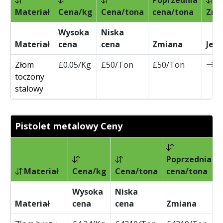
Poprzednia
Materiał
Cena/kg
Cena/tona
cena/tona
Zmi
Wysoka
Niska
Materiał
cena
cena
Zmiana
Jed
Złom
£0.05/Kg
£50/Ton
£50/Ton
0
toczony
stalowy
Pistolet metalowy Ceny
Poprzednia
Materiał
Cena/kg
Cena/tona
cena/tona
Wysoka
Niska
Materiał
cena
cena
Zmiana