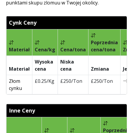
punktami skupu zlomuu w Twojej okolicy.
Cynk Ceny
Poprzednia
Materiał
Cena/kg
Cena/tona
cena/tona
Zmi
Wysoka
Niska
Materiał
cena
cena
Zmiana
Jed
Złom
£0.25/Kg
£250/Ton
£250/Ton
0
cynku
Inne Ceny
Poprzednia