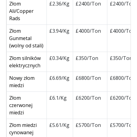
Złom
£2.36/Kg
£2400/Ton
£2400/Ton
Ali/Copper
Rads
Złom
£3.94/Kg
£4000/Ton
£4000/Ton
Gunmetal
(wolny od stali)
Złom silników
£0.34/Kg
£350/Ton
£350/Ton
elektrycznych
Nowy złom
£6.69/Kg
£6800/Ton
£6800/Ton
miedzi
Złom
£6.1/Kg
£6200/Ton
£6200/Ton
czerwonej
miedzi
Złom miedzi
£5.61/Kg
£5700/Ton
£5700/Ton
cynowanej