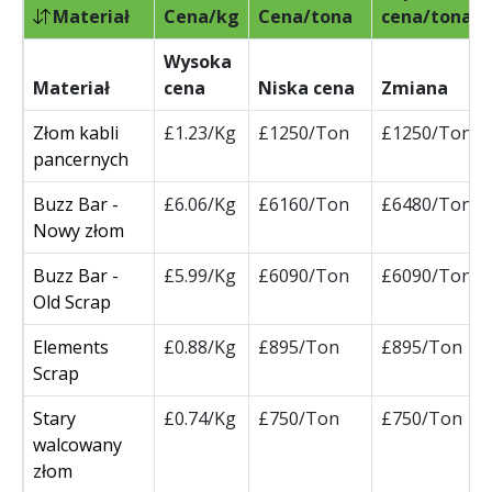
Materiał
Cena/kg
Cena/tona
cena/tona
Wysoka
Materiał
cena
Niska cena
Zmiana
Złom kabli
£1.23/Kg
£1250/Ton
£1250/Ton
pancernych
Buzz Bar -
£6.06/Kg
£6160/Ton
£6480/Ton
Nowy złom
Buzz Bar -
£5.99/Kg
£6090/Ton
£6090/Ton
Old Scrap
Elements
£0.88/Kg
£895/Ton
£895/Ton
Scrap
Stary
£0.74/Kg
£750/Ton
£750/Ton
walcowany
złom