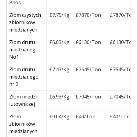
Phos
Złom czystych
£7.75/Kg
£7870/Ton
£7870/Ton
zbiorników
miedzianych
Złom drutu
£6.03/Kg
£6130/Ton
£6130/Ton
miedzianego
No1
Złom drutu
£7.43/Kg
£7545/Ton
£7545/Ton
miedzianego
nr 2
Złom miedzi
£6.93/Kg
£7045/Ton
£7045/Ton
lutowniczej
Złom
£0.04/Kg
£40/Ton
£40/Ton
zbiorników
miedzianych