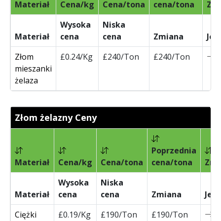
Materiał
Cena/kg
Cena/tona
cena/tona
Zmi
Wysoka
Niska
Materiał
cena
cena
Zmiana
Jed
Złom
£0.24/Kg
£240/Ton
£240/Ton
mieszanki
żelaza
Złom żelazny Ceny
Poprzednia
Materiał
Cena/kg
Cena/tona
cena/tona
Zmi
Wysoka
Niska
Materiał
cena
cena
Zmiana
Jed
Ciężki
£0.19/Kg
£190/Ton
£190/Ton
0