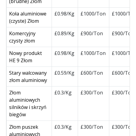
(brudne) Złom
Koła aluminiowe
£0.98/Kg
£1000/Ton
£1000/To
(czyste) Złom
Komercyjny
£0.89/Kg
£900/Ton
£900/Ton
czysty złom
Nowy produkt
£0.98/Kg
£1000/Ton
£1000/To
HE 9 Złom
Stary walcowany
£0.59/Kg
£600/Ton
£600/Ton
złom aluminiowy
Złom
£0.3/Kg
£300/Ton
£300/Ton
aluminiowych
silników i skrzyń
biegów
Złom puszek
£0.3/Kg
£300/Ton
£300/Ton
aluminiowych