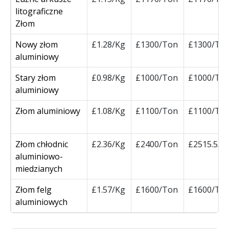
litograficzne
Złom
Nowy złom
£1.28/Kg
£1300/Ton
£1300/To
aluminiowy
Stary złom
£0.98/Kg
£1000/Ton
£1000/To
aluminiowy
Złom aluminiowy
£1.08/Kg
£1100/Ton
£1100/To
Złom chłodnic
£2.36/Kg
£2400/Ton
£2515.5/T
aluminiowo-
miedzianych
Złom felg
£1.57/Kg
£1600/Ton
£1600/To
aluminiowych