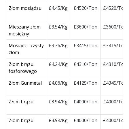
Złom mosiądzu
£4.45/Kg
£4520/Ton
£4520/Ton
Mieszany złom
£3.54/Kg
£3600/Ton
£3600/Ton
mosiężny
Mosiądz - czysty
£3.36/Kg
£3415/Ton
£3415/Ton
złom
Złom brązu
£4.24/Kg
£4310/Ton
£4310/Ton
fosforowego
Złom Gunmetal
£4.06/Kg
£4125/Ton
£4345/Ton
Złom brązu
£3.94/Kg
£4000/Ton
£4000/Ton
Złom brązu
£3.94/Kg
£4000/Ton
£4000/Ton