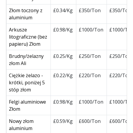
Złom toczony z
£0.34/Kg
£350/Ton
£350/Ton
aluminium
Arkusze
£0.98/Kg
£1000/Ton
£1000/To
litograficzne (bez
papieru) Złom
Brudny/żelazny
£0.25/Kg
£250/Ton
£250/Ton
złom Ali
Ciężkie żelazo -
£0.22/Kg
£220/Ton
£220/Ton
krótki, poniżej 5
stóp złom
Felgi aluminiowe
£0.98/Kg
£1000/Ton
£1000/To
Złom
Nowy złom
£0.59/Kg
£600/Ton
£600/Ton
aluminium