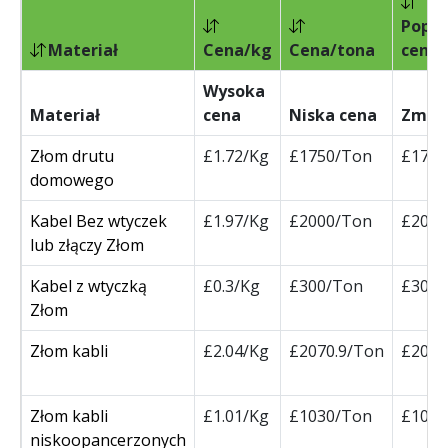
Poprz
Materiał
Cena/kg
Cena/tona
cena/
Wysoka
Materiał
cena
Niska cena
Zmia
Złom drutu
£1.72/Kg
£1750/Ton
£1750
domowego
Kabel Bez wtyczek
£1.97/Kg
£2000/Ton
£2000
lub złączy Złom
Kabel z wtyczką
£0.3/Kg
£300/Ton
£300/
Złom
Złom kabli
£2.04/Kg
£2070.9/Ton
£2070
Złom kabli
£1.01/Kg
£1030/Ton
£1030
niskoopancerzonych