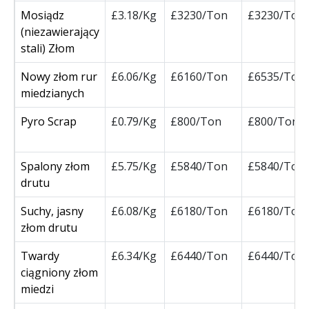
Mosiądz
£3.18/Kg
£3230/Ton
£3230/Ton
(niezawierający
stali) Złom
Nowy złom rur
£6.06/Kg
£6160/Ton
£6535/Ton
miedzianych
Pyro Scrap
£0.79/Kg
£800/Ton
£800/Ton
Spalony złom
£5.75/Kg
£5840/Ton
£5840/Ton
drutu
Suchy, jasny
£6.08/Kg
£6180/Ton
£6180/Ton
złom drutu
Twardy
£6.34/Kg
£6440/Ton
£6440/Ton
ciągniony złom
miedzi