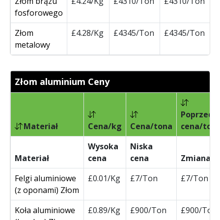
Złom brązu
£4.24/Kg
£4310/Ton
£4310/Ton
fosforowego
Złom
£4.28/Kg
£4345/Ton
£4345/Ton
metalowy
Złom aluminium Ceny
Poprzedn
Materiał
Cena/kg
Cena/tona
cena/ton
Wysoka
Niska
Materiał
cena
cena
Zmiana
Felgi aluminiowe
£0.01/Kg
£7/Ton
£7/Ton
(z oponami) Złom
Koła aluminiowe
£0.89/Kg
£900/Ton
£900/Ton