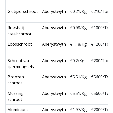
Gietijzerschroot
Aberystwyth
€0.21/Kg
€210/Ton
Roestvrij
Aberystwyth
€0.98/Kg
€1000/Ton
staalschroot
Loodschroot
Aberystwyth
€1.18/Kg
€1200/Ton
Schroot van
Aberystwyth
€0.2/Kg
€200/Ton
ijzermengsels
Bronzen
Aberystwyth
€5.51/Kg
€5600/Ton
schroot
Messing
Aberystwyth
€5.51/Kg
€5600/Ton
schroot
Aluminium
Aberystwyth
€1.97/Kg
€2000/Ton