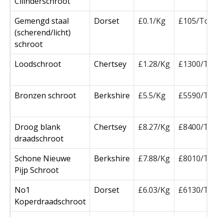
Cilinderschroot
Gemengd staal
Dorset
£0.1/Kg
£105/Ton
(scherend/licht)
schroot
Loodschroot
Chertsey
£1.28/Kg
£1300/To
Bronzen schroot
Berkshire
£5.5/Kg
£5590/To
Droog blank
Chertsey
£8.27/Kg
£8400/To
draadschroot
Schone Nieuwe
Berkshire
£7.88/Kg
£8010/To
Pijp Schroot
No1
Dorset
£6.03/Kg
£6130/To
Koperdraadschroot