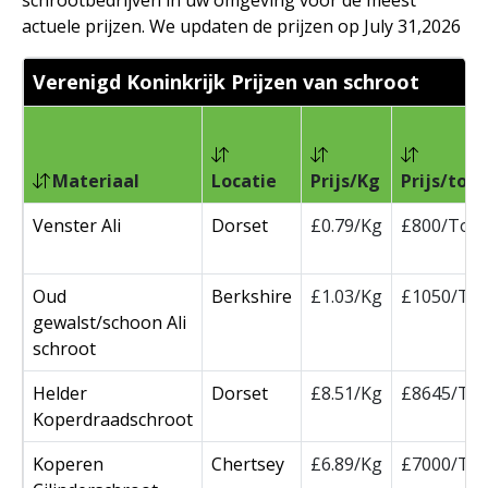
schrootbedrijven in uw omgeving voor de meest
actuele prijzen. We updaten de prijzen op July 31,2026
Verenigd Koninkrijk Prijzen van schroot
Materiaal
Locatie
Prijs/Kg
Prijs/ton
Venster Ali
Dorset
£0.79/Kg
£800/Ton
Oud
Berkshire
£1.03/Kg
£1050/To
gewalst/schoon Ali
schroot
Helder
Dorset
£8.51/Kg
£8645/To
Koperdraadschroot
Koperen
Chertsey
£6.89/Kg
£7000/To