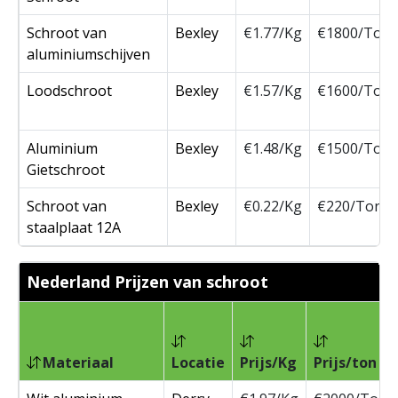
Schroot van
Bexley
€1.77/Kg
€1800/Ton
aluminiumschijven
Loodschroot
Bexley
€1.57/Kg
€1600/Ton
Aluminium
Bexley
€1.48/Kg
€1500/Ton
Gietschroot
Schroot van
Bexley
€0.22/Kg
€220/Ton
staalplaat 12A
Nederland Prijzen van schroot
Materiaal
Locatie
Prijs/Kg
Prijs/ton