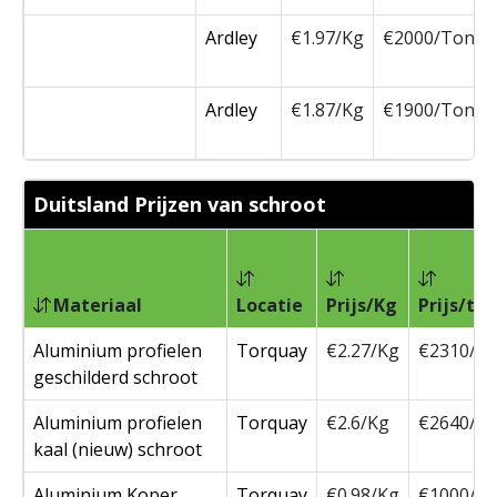
Ardley
€1.97/Kg
€2000/Ton
Ardley
€1.87/Kg
€1900/Ton
Duitsland Prijzen van schroot
Materiaal
Locatie
Prijs/Kg
Prijs/ton
Aluminium profielen
Torquay
€2.27/Kg
€2310/T
geschilderd schroot
Aluminium profielen
Torquay
€2.6/Kg
€2640/T
kaal (nieuw) schroot
Aluminium Koper
Torquay
€0.98/Kg
€1000/T