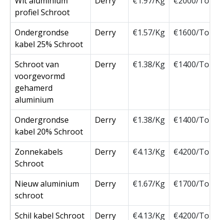
Wit aluminium
Derry
€1.97/Kg
€2000/Ton
profiel Schroot
Ondergrondse
Derry
€1.57/Kg
€1600/Ton
kabel 25% Schroot
Schroot van
Derry
€1.38/Kg
€1400/Ton
voorgevormd
gehamerd
aluminium
Ondergrondse
Derry
€1.38/Kg
€1400/Ton
kabel 20% Schroot
Zonnekabels
Derry
€4.13/Kg
€4200/Ton
Schroot
Nieuw aluminium
Derry
€1.67/Kg
€1700/Ton
schroot
Schil kabel Schroot
Derry
€4.13/Kg
€4200/Ton