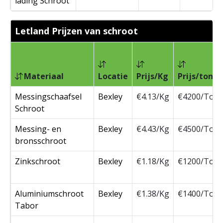
lading Schroot
Letland Prijzen van schroot
Materiaal
Locatie
Prijs/Kg
Prijs/ton
Messingschaafsel
Bexley
€4.13/Kg
€4200/Ton
Schroot
Messing- en
Bexley
€4.43/Kg
€4500/Ton
bronsschroot
Zinkschroot
Bexley
€1.18/Kg
€1200/Ton
Aluminiumschroot
Bexley
€1.38/Kg
€1400/Ton
Tabor