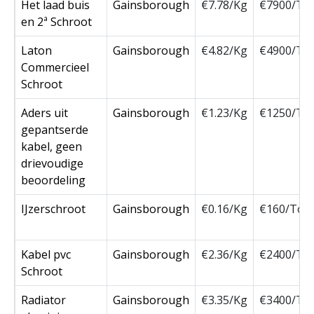
Het laad buis
Gainsborough
€7.78/Kg
€7900/To
en 2ª Schroot
Laton
Gainsborough
€4.82/Kg
€4900/To
Commercieel
Schroot
Aders uit
Gainsborough
€1.23/Kg
€1250/To
gepantserde
kabel, geen
drievoudige
beoordeling
IJzerschroot
Gainsborough
€0.16/Kg
€160/Ton
Kabel pvc
Gainsborough
€2.36/Kg
€2400/To
Schroot
Radiator
Gainsborough
€3.35/Kg
€3400/To