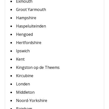
Exmouth
Groot Yarmouth
Hampshire
Haspeluiteinden
Hengoed
Hertfordshire
Ipswich
Kent
Kingston op de Theems
Kircubine
Londen
Middleton
Noord-Yorkshire
Rainham