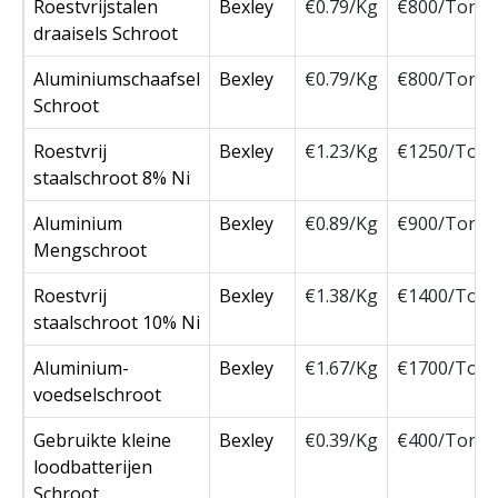
Roestvrijstalen
Bexley
€0.79/Kg
€800/Ton
draaisels Schroot
Aluminiumschaafsel
Bexley
€0.79/Kg
€800/Ton
Schroot
Roestvrij
Bexley
€1.23/Kg
€1250/Ton
staalschroot 8% Ni
Aluminium
Bexley
€0.89/Kg
€900/Ton
Mengschroot
Roestvrij
Bexley
€1.38/Kg
€1400/Ton
staalschroot 10% Ni
Aluminium-
Bexley
€1.67/Kg
€1700/Ton
voedselschroot
Gebruikte kleine
Bexley
€0.39/Kg
€400/Ton
loodbatterijen
Schroot