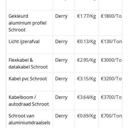
Gekleurd
Derry
€1.77/Kg
€1800/Ton
aluminium profiel
Schroot
Licht ijzerafval
Derry
€0.13/Kg
€130/Ton
Flexkabel &
Derry
€2.95/Kg
€3000/Ton
datakabel Schroot
Kabel pvc Schroot
Derry
€3.15/Kg
€3200/Ton
Kabelboom /
Derry
€3.64/Kg
€3700/Ton
autodraad Schroot
Schroot van
Derry
€0.69/Kg
€700/Ton
aluminiumdraaisels