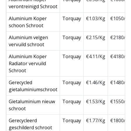
verontreinigd Schroot
Aluminium Koper
Torquay
€1.03/Kg
€1050/T
schoon Schroot
Aluminium velgen
Torquay
€2.15/Kg
€2180/T
vervuild schroot
Aluminium Koper
Torquay
€4.11/Kg
€4180/T
Radiator vervuild
Schroot
Gerecycled
Torquay
€1.46/Kg
€1480/T
gietaluminiumschroot
Gietaluminium nieuw
Torquay
€1.53/Kg
€1550/T
schroot
Gerecycleerd
Torquay
€1.77/Kg
€1800/T
geschilderd schroot