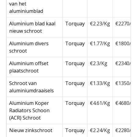
van het
aluminiumblad
Aluminium blad kaal
Torquay
€2.23/Kg
€2270/T
nieuw schroot
Aluminium divers
Torquay
€1.77/Kg
€1800/T
schroot
Aluminium offset
Torquay
€2.3/Kg
€2340/T
plaatschroot
Schroot van
Torquay
€1.33/Kg
€1350/T
aluminiumdraaisels
Aluminium Koper
Torquay
€4.61/Kg
€4680/T
Radiators Schoon
(ACR) Schroot
Nieuw zinkschroot
Torquay
€2.24/Kg
€2280/T