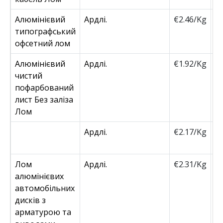
Алюмінієвий
Ардлі.
€2.46/Kg
€
типографський
офсетний лом
Алюмінієвий
Ардлі.
€1.92/Kg
€
чистий
пофарбований
лист Без заліза
Лом
Ардлі.
€2.17/Kg
€
Лом
Ардлі.
€2.31/Kg
€
алюмінієвих
автомобільних
дисків з
арматурою та