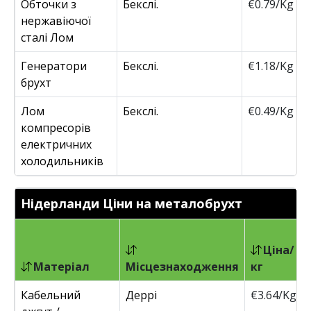
Обточки з
Бекслі.
€0.79/Kg
нержавіючої
сталі Лом
Генератори
Бекслі.
€1.18/Kg
брухт
Лом
Бекслі.
€0.49/Kg
компресорів
електричних
холодильників
Нідерланди Ціни на металобрухт
Ціна/
Матеріал
Місцезнаходження
кг
Кабельний
Деррі
€3.64/Kg