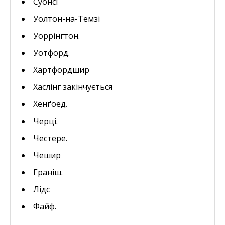
Суонсі
Уолтон-на-Темзі
Уоррінгтон.
Уотфорд.
Хартфордшир
Хаслінг закінчується
Хенґоед.
Черці.
Честере.
Чешир
Граніш.
Лідс
Файф.