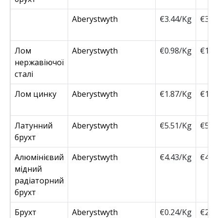
Aberystwyth
€3.44/Kg
€350
Лом
Aberystwyth
€0.98/Kg
€100
нержавіючої
сталі
Лом цинку
Aberystwyth
€1.87/Kg
€190
Латунний
Aberystwyth
€5.51/Kg
€560
брухт
Алюмінієвий
Aberystwyth
€4.43/Kg
€450
мідний
радіаторний
брухт
Брухт
Aberystwyth
€0.24/Kg
€240