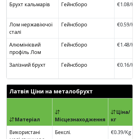
Брухт кальмарів
Гейнсборо
€1.08/Kg
Лом нержавіючої
Гейнсборо
€0.59/Kg
сталі
Алюмінієвий
Гейнсборо
€1.48/Kg
профіль Лом
Залізний брухт
Гейнсборо
€0.16/Kg
Латвія Ціни на металобрухт
Ціна/
Матеріал
Місцезнаходження
кг
Використані
Бекслі.
€0.39/Kg