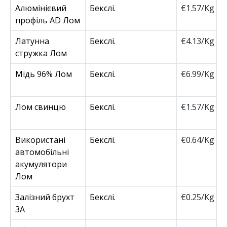
Алюмінієвий
Бекслі.
€1.57/Kg
профіль AD Лом
Латунна
Бекслі.
€4.13/Kg
стружка Лом
Мідь 96% Лом
Бекслі.
€6.99/Kg
Лом свинцю
Бекслі.
€1.57/Kg
Використані
Бекслі.
€0.64/Kg
автомобільні
акумулятори
Лом
Залізний брухт
Бекслі.
€0.25/Kg
3А