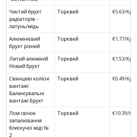
Чистий брухт
Торквей
€5.63/Kg
радіаторів -
латунь/мідь
Алюмінієвий
Торквей
€1.77/Kg
брухт різний
Литий алюміній
Торквей
€1.53/Kg
Новий брухт
Свинцеві колісні
Торквей
€0.49/Kg
вантажі
Балансувальні
вантажі Брухт
Лом свічок
Торквей
€10.39/Kg
запалювання
блискучої міді №
2