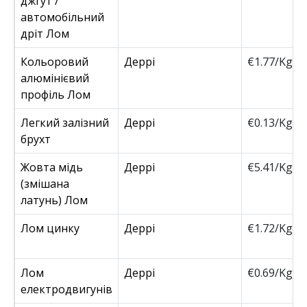
джгут /
автомобільний
дріт Лом
Кольоровий
Деррі
€1.77/Kg
алюмінієвий
профіль Лом
Легкий залізний
Деррі
€0.13/Kg
брухт
Жовта мідь
Деррі
€5.41/Kg
(змішана
латунь) Лом
Лом цинку
Деррі
€1.72/Kg
Лом
Деррі
€0.69/Kg
електродвигунів