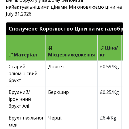
металобрухту у вашому регіоні за
найактуальнішими цінами. Ми оновлюємо ціни на
July 31,2026
Сполучене Королівство Ціни на металобру
Ціна/
Матеріал
Місцезнаходження
кг
т
Старий
Дорсет
£0.59/Kg
£
алюмінієвий
брухт
Брудний/
Беркшир
£0.25/Kg
£
іронічний
брухт Алі
Брухт паяльної
Черці.
£6.4/Kg
£
міді