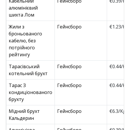
Кабельний
Гейнсборо
€0.39/Kg
алюмінієвий
шихта Лом
Жили з
Гейнсборо
€1.23/Kg
броньованого
кабелю, без
потрійного
рейтингу
Тарасівський
Гейнсборо
€0.44/Kg
котельний брухт
Тарас З
Гейнсборо
€0.44/Kg
кондиціонованого
брухту
Мідний брухт
Гейнсборо
€6.3/Kg
Кальдерин