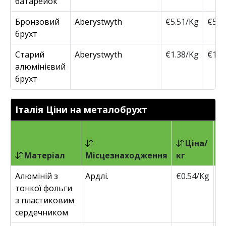
батарейок
Бронзовий
Aberystwyth
€5.51/Kg
€560
брухт
Старий
Aberystwyth
€1.38/Kg
€140
алюмінієвий
брухт
Італія Ціни на металобрухт
Ціна/
Матеріал
Місцезнаходження
кг
т
Алюміній з
Ардлі.
€0.54/Kg
€
тонкої фольги
з пластиковим
сердечником