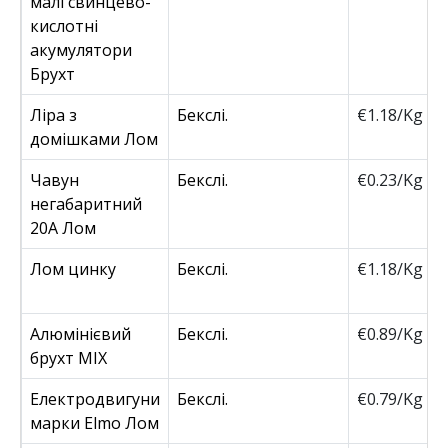
малі свинцево-
кислотні
акумулятори
Брухт
Ліра з
Бекслі.
€1.18/Kg
домішками Лом
Чавун
Бекслі.
€0.23/Kg
негабаритний
20А Лом
Лом цинку
Бекслі.
€1.18/Kg
Алюмінієвий
Бекслі.
€0.89/Kg
брухт MIX
Електродвигуни
Бекслі.
€0.79/Kg
марки Elmo Лом