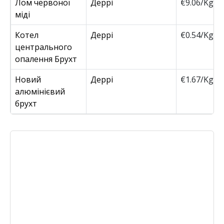
Лом червоної
Деррі
€9.06/Kg
міді
Котел
Деррі
€0.54/Kg
центрального
опалення Брухт
Новий
Деррі
€1.67/Kg
алюмінієвий
брухт