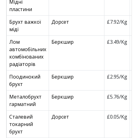
Мідні
пластини
Брухт важкої
Дорсет
£7.92/Kg
£
міді
Лом
Беркшир
£3.49/Kg
£
автомобільних
комбінованих
радіаторів
Поодинокий
Беркшир
£2.95/Kg
£
брухт
Металобрухт
Беркшир
£5.76/Kg
£
гарматний
Сталевий
Дорсет
£0.05/Kg
£
токарний
брухт