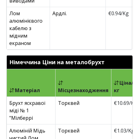
виводами
Лом
Ардлі.
€0.94/Kg
€
алюмінієвого
кабелю з
мідним
екраном
Німеччина Ціни на металобрухт
Ціна/
Матеріал
Місцезнаходження
кг
Брухт яскравої
Торквей
€10.69/Kg
міді № 1
"Мілберрі
Алюміній Мідь
Торквей
€1.03/Kg
чистий Лом