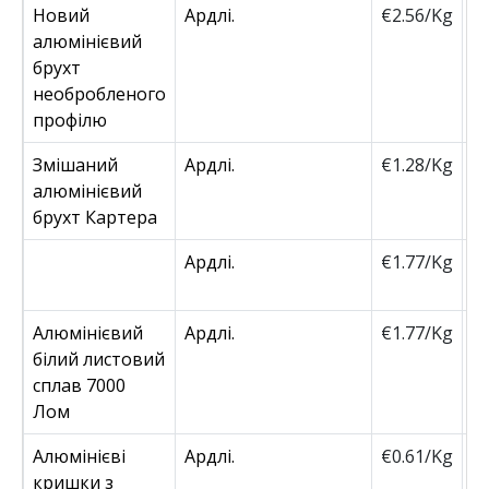
Новий
Ардлі.
€2.56/Kg
€
алюмінієвий
брухт
необробленого
профілю
Змішаний
Ардлі.
€1.28/Kg
€
алюмінієвий
брухт Картера
Ардлі.
€1.77/Kg
€
Алюмінієвий
Ардлі.
€1.77/Kg
€
білий листовий
сплав 7000
Лом
Алюмінієві
Ардлі.
€0.61/Kg
€
кришки з