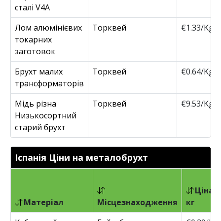
сталі V4A
Лом алюмінієвих
Торквей
€1.33/Kg
токарних
заготовок
Брухт малих
Торквей
€0.64/Kg
трансформаторів
Мідь різна
Торквей
€9.53/Kg
Низькосортний
старий брухт
Іспанія Ціни на металобрухт
Ціна/
Матеріал
Місцезнаходження
кг