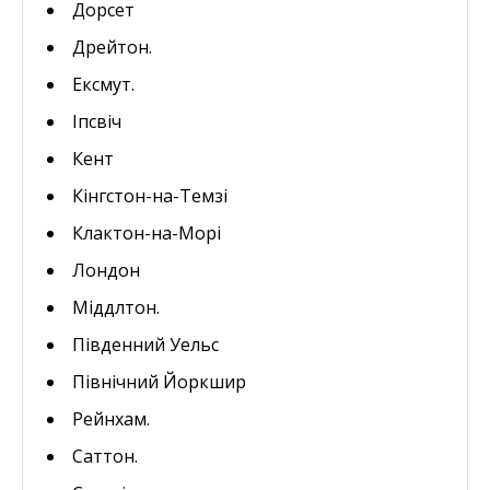
Дорсет
Дрейтон.
Ексмут.
Іпсвіч
Кент
Кінгстон-на-Темзі
Клактон-на-Морі
Лондон
Міддлтон.
Південний Уельс
Північний Йоркшир
Рейнхам.
Саттон.