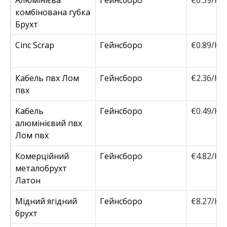
Алюмінієва
Гейнсборо
€0.39/Kg
комбінована губка
Брухт
Cinc Scrap
Гейнсборо
€0.89/Kg
Кабель пвх Лом
Гейнсборо
€2.36/Kg
пвх
Кабель
Гейнсборо
€0.49/Kg
алюмінієвий пвх
Лом пвх
Комерційний
Гейнсборо
€4.82/Kg
металобрухт
Латон
Мідний ягідний
Гейнсборо
€8.27/Kg
брухт