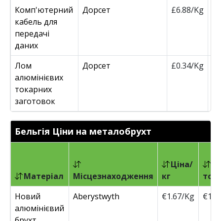
Комп'ютерний
Дорсет
£6.88/Kg
£
кабель для
передачі
даних
Лом
Дорсет
£0.34/Kg
£
алюмінієвих
токарних
заготовок
Бельгія Ціни на металобрухт
Ціна/
Ці
Матеріал
Місцезнаходження
кг
тон
Новий
Aberystwyth
€1.67/Kg
€170
алюмінієвий
брухт