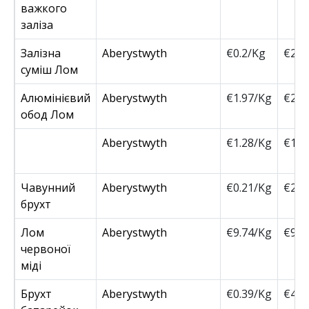
важкого
заліза
Залізна
Aberystwyth
€0.2/Kg
€200
суміш Лом
Алюмінієвий
Aberystwyth
€1.97/Kg
€200
обод Лом
Aberystwyth
€1.28/Kg
€130
Чавунний
Aberystwyth
€0.21/Kg
€210
брухт
Лом
Aberystwyth
€9.74/Kg
€990
червоної
міді
Брухт
Aberystwyth
€0.39/Kg
€400