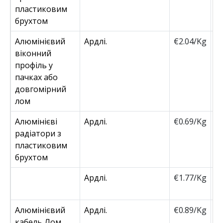
пластиковим
брухтом
Алюмінієвий
Ардлі.
€2.04/Kg
€
віконний
профіль у
пачках або
довгомірний
лом
Алюмінієві
Ардлі.
€0.69/Kg
€
радіатори з
пластиковим
брухтом
Ардлі.
€1.77/Kg
€
Алюмінієвий
Ардлі.
€0.89/Kg
€
кабель Лом