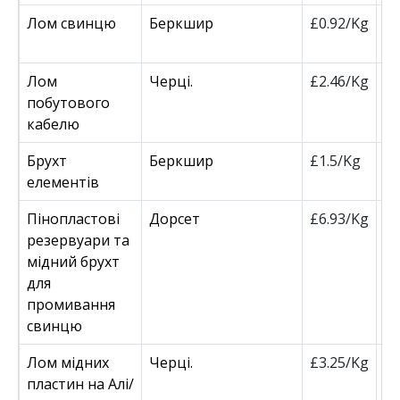
Лом свинцю
Беркшир
£0.92/Kg
£
Лом
Черці.
£2.46/Kg
£
побутового
кабелю
Брухт
Беркшир
£1.5/Kg
£
елементів
Пінопластові
Дорсет
£6.93/Kg
£
резервуари та
мідний брухт
для
промивання
свинцю
Лом мідних
Черці.
£3.25/Kg
£
пластин на Алі/