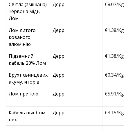
Світла (змішана)
Деррі
€8.07/Kg
червона мідь
Лом
Лом литого
Деррі
€1.38/Kg
кованого
алюмінію
Підземний
Деррі
€1.38/Kg
кабель 20% Лом
Брухт свинцевих
Деррі
€0.34/Kg
акумуляторів
Лом припою
Деррі
€5.91/Kg
Кабель пвх Лом
Деррі
€3.15/Kg
пвх