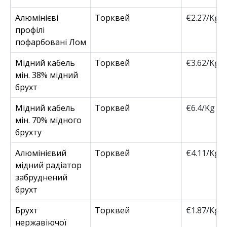
Алюмінієві
Торквей
€2.27/Kg
профілі
пофарбовані Лом
Мідний кабель
Торквей
€3.62/Kg
мін. 38% мідний
брухт
Мідний кабель
Торквей
€6.4/Kg
мін. 70% мідного
брухту
Алюмінієвий
Торквей
€4.11/Kg
мідний радіатор
забруднений
брухт
Брухт
Торквей
€1.87/Kg
нержавіючої