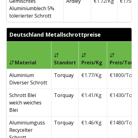
Gemischtes
Ardley
€1.72/Kg
€1750/
Aluminiumblech 5%
tolerierter Schrott
Deutschland Metallschrottpreise
Material
Standort
Preis/Kg
Preis/Tonn
Aluminium
Torquay
€1.77/Kg
€1800/Ton
Diverser Schrott
Schrott Blei
Torquay
€1.41/Kg
€1430/Ton
weich weiches
Blei
Aluminiumguss
Torquay
€1.46/Kg
€1480/Ton
Recycelter
Schrott