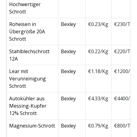
Hochwertiger
Schrott
Roheisen in
Bexley
€0.23/Kg
€230/Ton
Übergröße 20A
Schrott
Stahlblechschrott
Bexley
€0.22/Kg
€220/Ton
12A
Lear mit
Bexley
€1.18/Kg
€1200/To
Verunreinigung
Schrott
Autokühler aus
Bexley
€4.33/Kg
€4400/To
Messing-Kupfer
12% Schrott
Magnesium-Schrott
Bexley
€0.79/Kg
€800/Ton