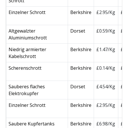
Schrott
Einzelner Schrott
Berkshire
£2.95/Kg
£3
Altgewalzter
Dorset
£0.59/Kg
£6
Aluminiumschrott
Niedrig armierter
Berkshire
£1.47/Kg
£1
Kabelschrott
Scherenschrott
Berkshire
£0.14/Kg
£1
Sauberes flaches
Dorset
£4.54/Kg
£4
Elektrokupfer
Einzelner Schrott
Berkshire
£2.95/Kg
£3
Saubere Kupfertanks
Berkshire
£6.98/Kg
£7