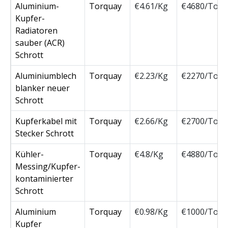
Aluminium-
Torquay
€4.61/Kg
€4680/Ton
Kupfer-
Radiatoren
sauber (ACR)
Schrott
Aluminiumblech
Torquay
€2.23/Kg
€2270/Ton
blanker neuer
Schrott
Kupferkabel mit
Torquay
€2.66/Kg
€2700/Ton
Stecker Schrott
Kühler-
Torquay
€4.8/Kg
€4880/Ton
Messing/Kupfer-
kontaminierter
Schrott
Aluminium
Torquay
€0.98/Kg
€1000/Ton
Kupfer