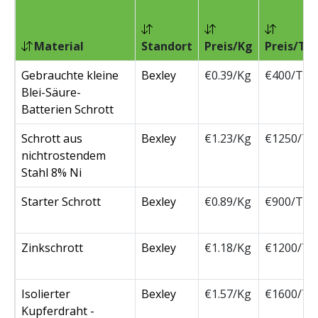
Material
Standort
Preis/Kg
Preis/To
Gebrauchte kleine
Bexley
€0.39/Kg
€400/Ton
Blei-Säure-
Batterien Schrott
Schrott aus
Bexley
€1.23/Kg
€1250/To
nichtrostendem
Stahl 8% Ni
Starter Schrott
Bexley
€0.89/Kg
€900/Ton
Zinkschrott
Bexley
€1.18/Kg
€1200/To
Isolierter
Bexley
€1.57/Kg
€1600/To
Kupferdraht -