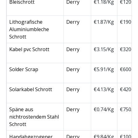
Bleischrott
Derry
€1.18/Kg
€1200/
Lithografische
Derry
€1.87/Kg
€1900/
Aluminiumbleche
Schrott
Kabel pvc Schrott
Derry
€3.15/Kg
€3200/
Solder Scrap
Derry
€5.91/Kg
€6000/
Solarkabel Schrott
Derry
€4.13/Kg
€4200/
Späne aus
Derry
€0.74/Kg
€750/T
nichtrostendem Stahl
Schrott
Handabgezogener
Derry
€9.84/Kg
€10000