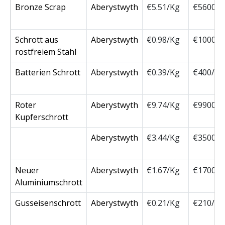
Bronze Scrap
Aberystwyth
€5.51/Kg
€5600/
Schrott aus
Aberystwyth
€0.98/Kg
€1000/
rostfreiem Stahl
Batterien Schrott
Aberystwyth
€0.39/Kg
€400/T
Roter
Aberystwyth
€9.74/Kg
€9900/
Kupferschrott
Aberystwyth
€3.44/Kg
€3500/
Neuer
Aberystwyth
€1.67/Kg
€1700/
Aluminiumschrott
Gusseisenschrott
Aberystwyth
€0.21/Kg
€210/T