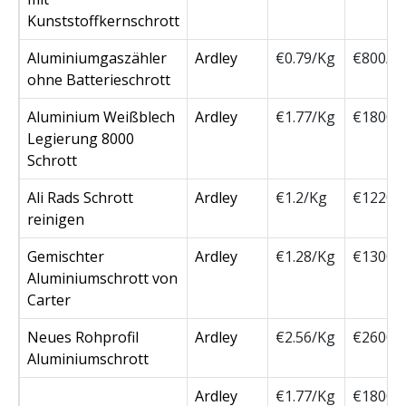
Kunststoffkernschrott
Aluminiumgaszähler
Ardley
€0.79/Kg
€800/T
ohne Batterieschrott
Aluminium Weißblech
Ardley
€1.77/Kg
€1800/
Legierung 8000
Schrott
Ali Rads Schrott
Ardley
€1.2/Kg
€1220/
reinigen
Gemischter
Ardley
€1.28/Kg
€1300/
Aluminiumschrott von
Carter
Neues Rohprofil
Ardley
€2.56/Kg
€2600/
Aluminiumschrott
Ardley
€1.77/Kg
€1800/