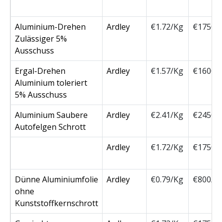
Aluminium-Drehen
Ardley
€1.72/Kg
€1750/
Zulässiger 5%
Ausschuss
Ergal-Drehen
Ardley
€1.57/Kg
€1600/
Aluminium toleriert
5% Ausschuss
Aluminium Saubere
Ardley
€2.41/Kg
€2450/
Autofelgen Schrott
Ardley
€1.72/Kg
€1750/
Dünne Aluminiumfolie
Ardley
€0.79/Kg
€800/T
ohne
Kunststoffkernschrott