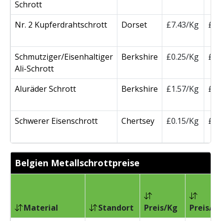
Schrott
Nr. 2 Kupferdrahtschrott
Dorset
£7.43/Kg
£7
Schmutziger/Eisenhaltiger
Berkshire
£0.25/Kg
£2
Ali-Schrott
Aluräder Schrott
Berkshire
£1.57/Kg
£1
Schwerer Eisenschrott
Chertsey
£0.15/Kg
£1
Belgien Metallschrottpreise
Material
Standort
Preis/Kg
Preis/T