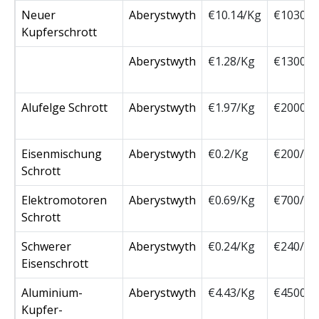
Neuer
Aberystwyth
€10.14/Kg
€10300
Kupferschrott
Aberystwyth
€1.28/Kg
€1300/
Alufelge Schrott
Aberystwyth
€1.97/Kg
€2000/
Eisenmischung
Aberystwyth
€0.2/Kg
€200/T
Schrott
Elektromotoren
Aberystwyth
€0.69/Kg
€700/T
Schrott
Schwerer
Aberystwyth
€0.24/Kg
€240/T
Eisenschrott
Aluminium-
Aberystwyth
€4.43/Kg
€4500/
Kupfer-