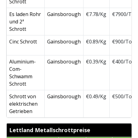
Schrott
Es laden Rohr
Gainsborough
€7.78/Kg
€7900/Ton
und 2ª
Schrott
Cinc Schrott
Gainsborough
€0.89/Kg
€900/Ton
Aluminium-
Gainsborough
€0.39/Kg
€400/Ton
Com-
Schwamm
Schrott
Schrott von
Gainsborough
€0.49/Kg
€500/Ton
elektrischen
Getrieben
Lettland Metallschrottpreise