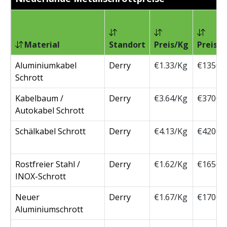
Material
Standort
Preis/Kg
Preis/
Aluminiumkabel
Derry
€1.33/Kg
€1350/
Schrott
Kabelbaum /
Derry
€3.64/Kg
€3700/
Autokabel Schrott
Schälkabel Schrott
Derry
€4.13/Kg
€4200/
Rostfreier Stahl /
Derry
€1.62/Kg
€1650/
INOX-Schrott
Neuer
Derry
€1.67/Kg
€1700/
Aluminiumschrott