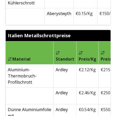
Kühlerschrott
Aberystwyth
€0.15/Kg
€150/T
Italien Metallschrottpreise
Material
Standort
Preis/Kg
Preis/
Aluminium-
Ardley
€2.12/Kg
€2150/
Thermobruch-
Profilschrott
Ardley
€2.46/Kg
€2500/
Dünne Aluminiumfolie
Ardley
€0.54/Kg
€550/T
mit