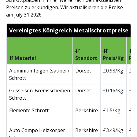
Schrottplätzen in Ihrer Nähe nach den aktuellsten
Preisen zu erkundigen. Wir aktualisieren die Preise
am July 31,2026
Vereinigtes Königreich Metallschrottpreise
Material
Standort
Preis/Kg
Pr
Aluminiumfelgen (sauber)
Dorset
£0.98/Kg
£1
Schrott
Gusseisen-Bremsscheiben
Dorset
£0.16/Kg
£1
Schrott
Elemente Schrott
Berkshire
£1.5/Kg
£1
Auto Compo Heizkörper
Berkshire
£3.49/Kg
£3