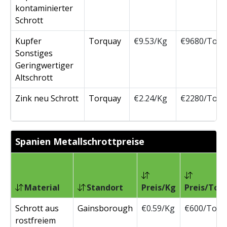
kontaminierter
Schrott
Kupfer
Torquay
€9.53/Kg
€9680/Ton
Sonstiges
Geringwertiger
Altschrott
Zink neu Schrott
Torquay
€2.24/Kg
€2280/Ton
Spanien Metallschrottpreise
Material
Standort
Preis/Kg
Preis/Ton
Schrott aus
Gainsborough
€0.59/Kg
€600/Ton
rostfreiem