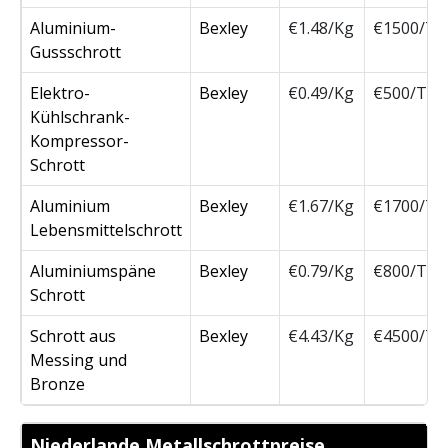
Aluminium-
Bexley
€1.48/Kg
€1500/To
Gussschrott
Elektro-
Bexley
€0.49/Kg
€500/Ton
Kühlschrank-
Kompressor-
Schrott
Aluminium
Bexley
€1.67/Kg
€1700/To
Lebensmittelschrott
Aluminiumspäne
Bexley
€0.79/Kg
€800/Ton
Schrott
Schrott aus
Bexley
€4.43/Kg
€4500/To
Messing und
Bronze
Niederlande Metallschrottpreise