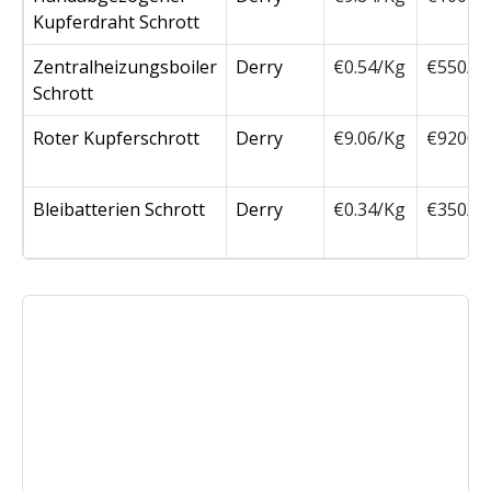
Kupferdraht Schrott
Zentralheizungsboiler
Derry
€0.54/Kg
€550/T
Schrott
Roter Kupferschrott
Derry
€9.06/Kg
€9200/
Bleibatterien Schrott
Derry
€0.34/Kg
€350/T